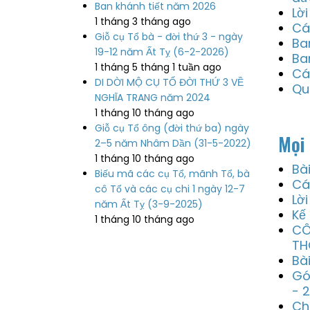
Ban khánh tiết năm 2026
Lờ
1 tháng 3 tháng ago
Cá
Giỗ cụ Tổ bà - đời thứ 3 - ngày
Ba
19-12 năm Ất Tỵ (6-2-2026)
Ba
1 tháng 5 tháng 1 tuần ago
Cá
DI DỜI MỘ CỤ TỔ ĐỜI THỨ 3 VỀ
Qu
NGHĨA TRANG năm 2024
1 tháng 10 tháng ago
Giỗ cụ Tổ ông (đời thứ ba) ngày
Mọi 
2–5 năm Nhâm Dần (31-5-2022)
1 tháng 10 tháng ago
Bà
Biếu mã các cụ Tổ, mãnh Tổ, bà
Cá
cô Tổ và các cụ chi 1 ngày 12-7
Lờ
năm Ất Tỵ (3-9-2025)
Kế
1 tháng 10 tháng ago
CÔ
TH
Bà
Gó
- 
Ch