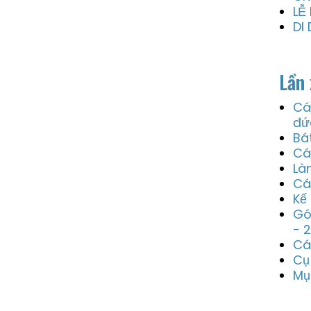
LỄ
DI
Lần 
Cá
đứ
Bá
Cá
Là
Cá
Kế
Gó
- 
Cá
Cụ
Mụ