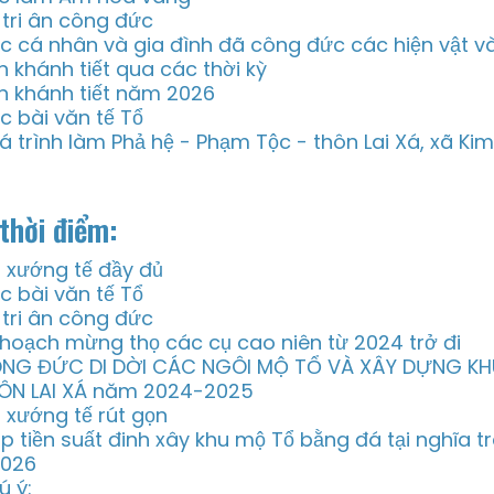
i tri ân công đức
c cá nhân và gia đình đã công đức các hiện vật v
n khánh tiết qua các thời kỳ
n khánh tiết năm 2026
c bài văn tế Tổ
á trình làm Phả hệ - Phạm Tộc - thôn Lai Xá, xã Ki
thời điểm:
i xướng tế đầy đủ
c bài văn tế Tổ
i tri ân công đức
 hoạch mừng thọ các cụ cao niên từ 2024 trở đi
NG ĐỨC DI DỜI CÁC NGÔI MỘ TỔ VÀ XÂY DỰNG KH
ÔN LAI XÁ năm 2024-2025
i xướng tế rút gọn
p tiền suất đinh xây khu mộ Tổ bằng đá tại nghĩa 
2026
ú ý: