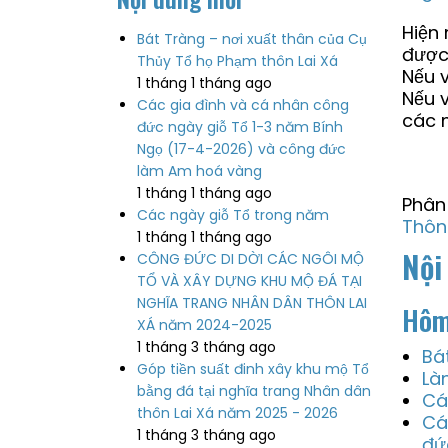
Hiện
Bát Tràng – nơi xuất thân của Cụ
được
Thủy Tổ họ Phạm thôn Lai Xá
Nếu 
1 tháng 1 tháng ago
Nếu v
Các gia đình và cá nhân công
các 
đức ngày giỗ Tổ 1-3 năm Bính
Ngọ (17-4-2026) và công đức
làm Am hoá vàng
1 tháng 1 tháng ago
Phân 
Các ngày giỗ Tổ trong năm
Thôn
1 tháng 1 tháng ago
Nội
CÔNG ĐỨC DI DỜI CÁC NGÔI MỘ
TỔ VÀ XÂY DỰNG KHU MỘ ĐÁ TẠI
NGHĨA TRANG NHÂN DÂN THÔN LAI
Hôm
XÁ năm 2024-2025
1 tháng 3 tháng ago
Bá
Góp tiền suất đinh xây khu mộ Tổ
Là
bằng đá tại nghĩa trang Nhân dân
Cá
thôn Lai Xá năm 2025 - 2026
Cá
1 tháng 3 tháng ago
đứ