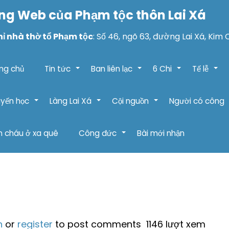
ng Web của Phạm tộc thôn Lai Xá
hỉ nhà thờ tổ Phạm tộc
: Số 46, ngõ 63, đường Lai Xá, Kim 
ng chủ
Tin tức
Ban liên lạc
6 Chi
Tế lễ
+
+
+
+
yến học
Làng Lai Xá
Cội nguồn
Người có công
+
+
+
 cháu ở xa quê
Công đức
Bài mới nhận
+
n
or
register
to post comments
1146 lượt xem