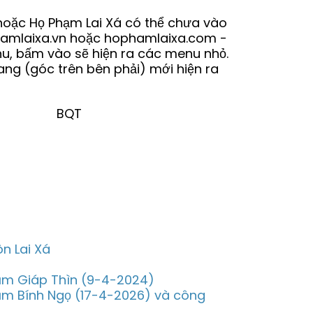
hoặc Họ Phạm Lai Xá có thể chưa vào
hamlaixa.vn hoặc hophamlaixa.com -
nu, bấm vào sẽ hiện ra các menu nhỏ.
ang (góc trên bên phải) mới hiện ra
T
n Lai Xá
năm Giáp Thìn (9-4-2024)
năm Bính Ngọ (17-4-2026) và công