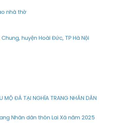
ào nhà thờ
m Chung, huyện Hoài Đức, TP Hà Nội
U MỘ ĐÁ TẠI NGHĨA TRANG NHÂN DÂN
trang Nhân dân thôn Lai Xá năm 2025