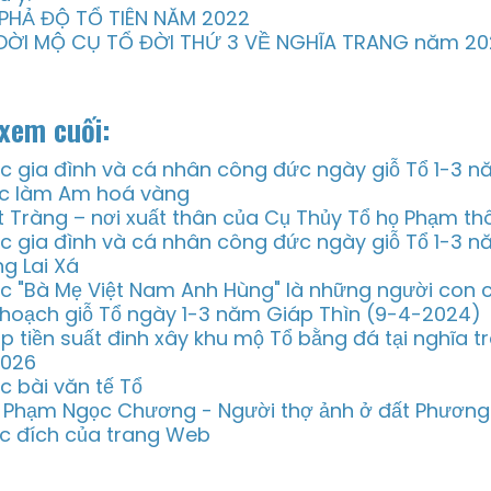
 PHẢ ĐỘ TỔ TIÊN NĂM 2022
 DỜI MỘ CỤ TỔ ĐỜI THỨ 3 VỀ NGHĨA TRANG năm 2
xem cuối:
c gia đình và cá nhân công đức ngày giỗ Tổ 1-3 
c làm Am hoá vàng
t Tràng – nơi xuất thân của Cụ Thủy Tổ họ Phạm thô
c gia đình và cá nhân công đức ngày giỗ Tổ 1-3 
ng Lai Xá
c "Bà Mẹ Việt Nam Anh Hùng" là những người con 
 hoạch giỗ Tổ ngày 1-3 năm Giáp Thìn (9-4-2024)
p tiền suất đinh xây khu mộ Tổ bằng đá tại nghĩa 
2026
c bài văn tế Tổ
 Phạm Ngọc Chương - Người thợ ảnh ở đất Phươn
c đích của trang Web