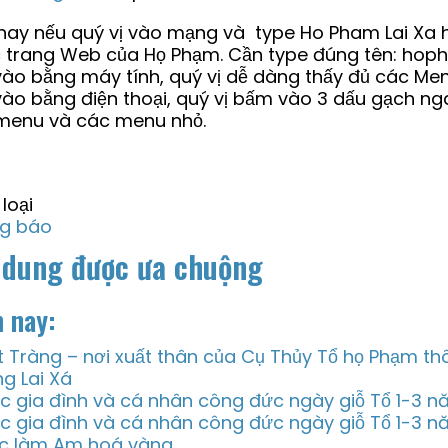
 nay nếu quý vị vào mạng và type Ho Pham Lai Xa 
 trang Web của Họ Phạm. Cần type đúng tên: hop
vào bằng máy tính, quý vị dễ dàng thấy đủ các Me
ào bằng điện thoại, quý vị bấm vào 3 dấu gạch ng
menu và các menu nhỏ.
BQ
loại
g báo
 dung được ưa chuộng
 nay:
t Tràng – nơi xuất thân của Cụ Thủy Tổ họ Phạm thô
ng Lai Xá
c gia đình và cá nhân công đức ngày giỗ Tổ 1-3 
c gia đình và cá nhân công đức ngày giỗ Tổ 1-3 
c làm Am hoá vàng