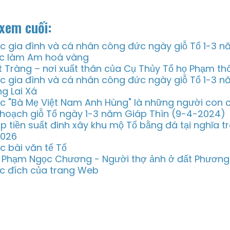
xem cuối:
c gia đình và cá nhân công đức ngày giỗ Tổ 1-3 
c làm Am hoá vàng
t Tràng – nơi xuất thân của Cụ Thủy Tổ họ Phạm thô
c gia đình và cá nhân công đức ngày giỗ Tổ 1-3 
ng Lai Xá
c "Bà Mẹ Việt Nam Anh Hùng" là những người con 
 hoạch giỗ Tổ ngày 1-3 năm Giáp Thìn (9-4-2024)
p tiền suất đinh xây khu mộ Tổ bằng đá tại nghĩa 
2026
c bài văn tế Tổ
 Phạm Ngọc Chương - Người thợ ảnh ở đất Phươn
c đích của trang Web