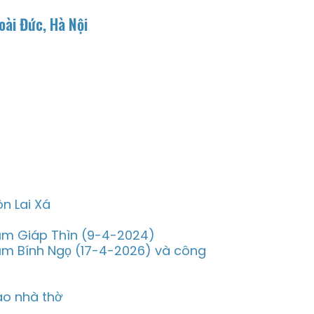
oài Đức, Hà Nội
n Lai Xá
năm Giáp Thìn (9-4-2024)
năm Bính Ngọ (17-4-2026) và công
ào nhà thờ