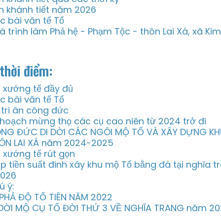
n khánh tiết năm 2026
c bài văn tế Tổ
á trình làm Phả hệ - Phạm Tộc - thôn Lai Xá, xã Ki
thời điểm:
i xướng tế đầy đủ
c bài văn tế Tổ
i tri ân công đức
 hoạch mừng thọ các cụ cao niên từ 2024 trở đi
NG ĐỨC DI DỜI CÁC NGÔI MỘ TỔ VÀ XÂY DỰNG KH
ÔN LAI XÁ năm 2024-2025
i xướng tế rút gọn
p tiền suất đinh xây khu mộ Tổ bằng đá tại nghĩa 
2026
ú ý:
 PHẢ ĐỘ TỔ TIÊN NĂM 2022
 DỜI MỘ CỤ TỔ ĐỜI THỨ 3 VỀ NGHĨA TRANG năm 2