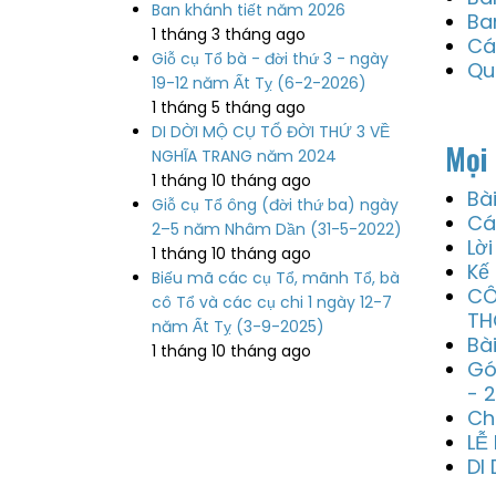
Ban khánh tiết năm 2026
Ba
1 tháng 3 tháng ago
Cá
Giỗ cụ Tổ bà - đời thứ 3 - ngày
Qu
19-12 năm Ất Tỵ (6-2-2026)
1 tháng 5 tháng ago
DI DỜI MỘ CỤ TỔ ĐỜI THỨ 3 VỀ
Mọi 
NGHĨA TRANG năm 2024
1 tháng 10 tháng ago
Bà
Giỗ cụ Tổ ông (đời thứ ba) ngày
Cá
2–5 năm Nhâm Dần (31-5-2022)
Lờ
1 tháng 10 tháng ago
Kế
Biếu mã các cụ Tổ, mãnh Tổ, bà
CÔ
cô Tổ và các cụ chi 1 ngày 12-7
TH
năm Ất Tỵ (3-9-2025)
Bà
1 tháng 10 tháng ago
Gó
- 
Ch
LỄ
DI