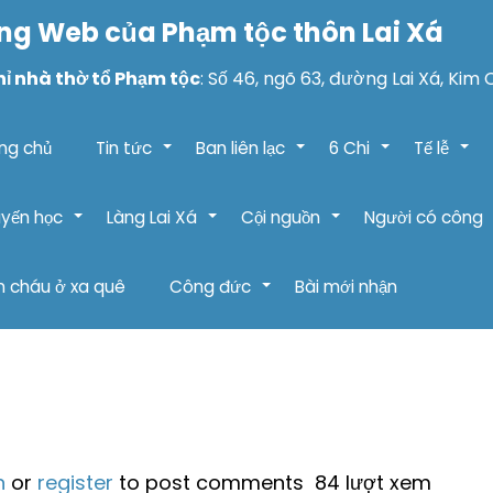
ng Web của Phạm tộc thôn Lai Xá
hỉ nhà thờ tổ Phạm tộc
: Số 46, ngõ 63, đường Lai Xá, Kim 
ng chủ
Tin tức
Ban liên lạc
6 Chi
Tế lễ
+
+
+
+
yến học
Làng Lai Xá
Cội nguồn
Người có công
+
+
+
 cháu ở xa quê
Công đức
Bài mới nhận
+
n
or
register
to post comments
84 lượt xem