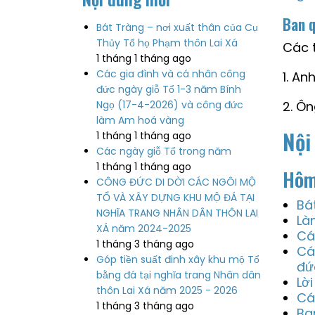
Ban q
Bát Tràng – nơi xuất thân của Cụ
Thủy Tổ họ Phạm thôn Lai Xá
Các 
1 tháng 1 tháng ago
Các gia đình và cá nhân công
1. A
đức ngày giỗ Tổ 1-3 năm Bính
Ngọ (17-4-2026) và công đức
2. Ô
làm Am hoá vàng
Nội
1 tháng 1 tháng ago
Các ngày giỗ Tổ trong năm
1 tháng 1 tháng ago
Hôm
CÔNG ĐỨC DI DỜI CÁC NGÔI MỘ
TỔ VÀ XÂY DỰNG KHU MỘ ĐÁ TẠI
Bá
NGHĨA TRANG NHÂN DÂN THÔN LAI
Là
XÁ năm 2024-2025
Cá
1 tháng 3 tháng ago
Cá
Góp tiền suất đinh xây khu mộ Tổ
đứ
bằng đá tại nghĩa trang Nhân dân
Lờ
thôn Lai Xá năm 2025 - 2026
Cá
1 tháng 3 tháng ago
Ba