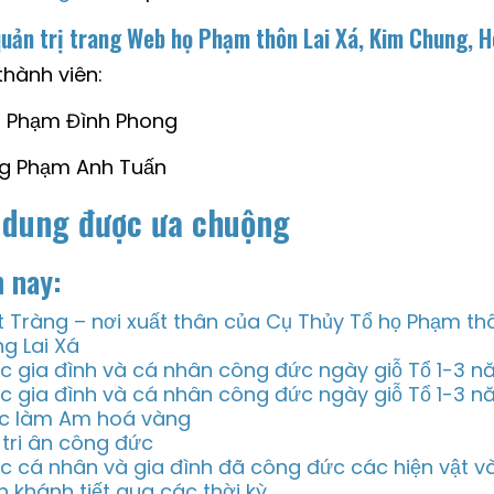
uản trị trang Web họ Phạm thôn Lai Xá, Kim Chung, H
thành viên:
nh Phạm Đình Phong
ng Phạm Anh Tuấn
 dung được ưa chuộng
 nay:
t Tràng – nơi xuất thân của Cụ Thủy Tổ họ Phạm thô
ng Lai Xá
c gia đình và cá nhân công đức ngày giỗ Tổ 1-3 
c gia đình và cá nhân công đức ngày giỗ Tổ 1-3 
c làm Am hoá vàng
i tri ân công đức
c cá nhân và gia đình đã công đức các hiện vật v
n khánh tiết qua các thời kỳ