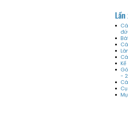
Lần 
Cá
đứ
Bá
Cá
Là
Cá
Kế
Gó
- 
Cá
Cụ
Mụ