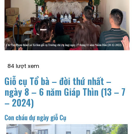
84 lượt xem
Giỗ cụ Tổ bà – đời thứ nhất –
ngày 8 – 6 năm Giáp Thìn (13 – 7
– 2024)
Con cháu dự ngày giỗ Cụ