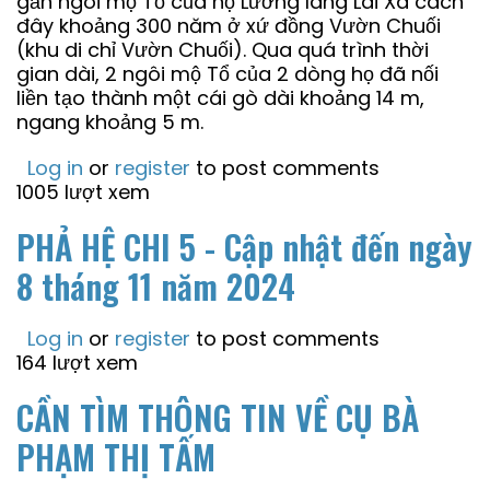
gần ngôi mộ Tổ của họ Lương làng Lai Xá cách
đây khoảng 300 năm ở xứ đồng Vườn Chuối
(khu di chỉ Vườn Chuối). Qua quá trình thời
gian dài, 2 ngôi mộ Tổ của 2 dòng họ đã nối
liền tạo thành một cái gò dài khoảng 14 m,
ngang khoảng 5 m.
Log in
or
register
to post comments
1005 lượt xem
PHẢ HỆ CHI 5 - Cập nhật đến ngày
8 tháng 11 năm 2024
Log in
or
register
to post comments
164 lượt xem
CẦN TÌM THÔNG TIN VỀ CỤ BÀ
PHẠM THỊ TẤM