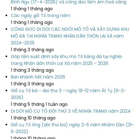
Bính Ngọ (17-4-2026) và công đức làm Am hoá vàng
1 tháng 1 tháng ago
Các ngày giỗ Tổ trong năm
1 tháng 1 tháng ago
CÔNG ĐỨC DI DỜI CÁC NGÔI MỘ TỔ VÀ XÂY DỰNG KHU
MỘ ĐÁ TẠI NGHĨA TRANG NHÂN DÂN THÔN LAI XÁ năm
2024-2025
1 tháng 3 tháng ago
Góp tiền suất đinh xây khu mộ Tổ bằng đá tại nghĩa
trang Nhân dân thôn Lai Xá năm 2025 - 2026
1 tháng 3 tháng ago
Ban khánh tiết năm 2026
1 tháng 3 tháng ago
Giỗ cụ Tổ bà - đời thứ 3 - ngày 19-12 năm Ất Tỵ (6-2-
2026)
1 tháng 5 tháng 1 tuần ago
DI DỜI MỘ CỤ TỔ ĐỜI THỨ 3 VỀ NGHĨA TRANG năm 2024
1 tháng 10 tháng ago
Giỗ cụ Tổ ông (đời thứ ba) ngày 2–5 năm Nhâm Dần (31-
5-2022)
1 tháng 10 tháng ago