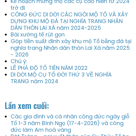
Kế hoạch mừng thọ các cụ cao niên từ 2024
trở đi
CÔNG ĐỨC DI DỜI CÁC NGÔI MỘ TỔ VÀ XÂY
DỰNG KHU MỘ ĐÁ TẠI NGHĨA TRANG NHÂN
DÂN THÔN LAI XÁ năm 2024-2025
Bài xướng tế rút gọn
Góp tiền suất đinh xây khu mộ Tổ bằng đá tại
nghĩa trang Nhân dân thôn Lai Xá năm 2025
- 2026
Chú ý:
LỄ PHẢ ĐỘ TỔ TIÊN NĂM 2022
DI DỜI MỘ CỤ TỔ ĐỜI THỨ 3 VỀ NGHĨA
TRANG năm 2024
Lần xem cuối:
Các gia đình và cá nhân công đức ngày giỗ
Tổ 1-3 năm Bính Ngọ (17-4-2026) và công
đức làm Am hoá vàng