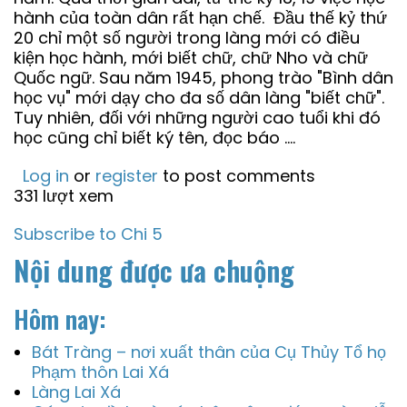
hành của toàn dân rất hạn chế. Đầu thế kỷ thứ
20 chỉ một số người trong làng mới có điều
kiện học hành, mới biết chữ, chữ Nho và chữ
Quốc ngữ. Sau năm 1945, phong trào "Bình dân
học vụ" mới dạy cho đa số dân làng "biết chữ".
Tuy nhiên, đối với những người cao tuổi khi đó
học cũng chỉ biết ký tên, đọc báo ....
Log in
or
register
to post comments
331 lượt xem
Subscribe to Chi 5
Nội dung được ưa chuộng
Hôm nay:
Bát Tràng – nơi xuất thân của Cụ Thủy Tổ họ
Phạm thôn Lai Xá
Làng Lai Xá