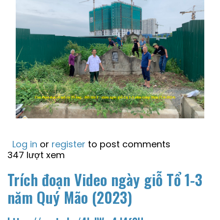
Log in
or
register
to post comments
347 lượt xem
Trích đoạn Video ngày giỗ Tổ 1-3
năm Quý Mão (2023)