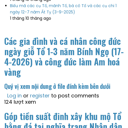
Biếu mã các cụ Tổ, mãnh Tổ, bà cô Tổ và các cụ chi 1
ngày 12-7 năm Ất Tỵ (3-9-2025)
1 tháng 10 tháng ago
Các gia đình và cá nhân công đức
ngày giỗ Tổ 1-3 năm Bính Ngọ (17-
4-2026) và công đức làm Am hoá
vàng
Quý vị xem nội dung ở file đính kèm bên dưới
Log in
or
register
to post comments
124 lượt xem
Góp tiền suất đinh xây khu mộ Tổ
bằng đá tại nghĩa trang Nhân dân