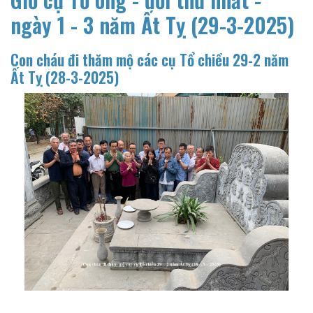
ngày 1 - 3 năm Ất Tỵ (29-3-2025)
Con cháu đi thăm mộ các cụ Tổ chiều 29-2 năm
Ất Tỵ (28-3-2025)