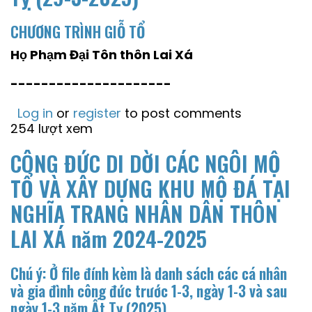
CHƯƠNG TRÌNH GIỖ TỔ
Họ Phạm Đại Tôn thôn Lai Xá
---------------------
Log in
or
register
to post comments
254 lượt xem
CÔNG ĐỨC DI DỜI CÁC NGÔI MỘ
TỔ VÀ XÂY DỰNG KHU MỘ ĐÁ TẠI
NGHĨA TRANG NHÂN DÂN THÔN
LAI XÁ năm 2024-2025
Chú ý: Ở file đính kèm là danh sách các cá nhân
và gia đình công đức trước 1-3, ngày 1-3 và sau
ngày 1-3 năm Ất Tỵ (2025)