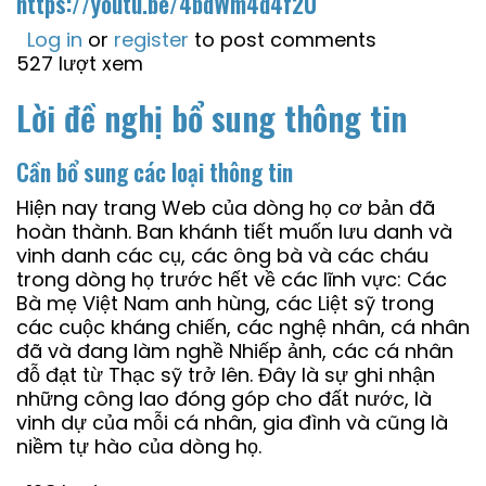
https://youtu.be/4bdWm4d4f2U
Log in
or
register
to post comments
527 lượt xem
Lời đề nghị bổ sung thông tin
Cần bổ sung các loại thông tin
Hiện nay trang Web của dòng họ cơ bản đã
hoàn thành. Ban khánh tiết muốn lưu danh và
vinh danh các cụ, các ông bà và các cháu
trong dòng họ trước hết về các lĩnh vực: Các
Bà mẹ Việt Nam anh hùng, các Liệt sỹ trong
các cuộc kháng chiến, các nghệ nhân, cá nhân
đã và đang làm nghề Nhiếp ảnh, các cá nhân
đỗ đạt từ Thạc sỹ trở lên. Đây là sự ghi nhận
những công lao đóng góp cho đất nước, là
vinh dự của mỗi cá nhân, gia đình và cũng là
niềm tự hào của dòng họ.