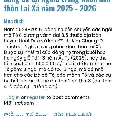
thôn Lai Xá năm 2025 - 2026
Mục đích
Năm 2024-2025, dòng họ cần chuyển các ngôi
mộ Tổ ở đường vành đai 3.5 thuộc địa bàn
huyện Hoài Đức và khu đô thị Kim Chung-Di
Trạch về Nghĩa trang nhân dân thôn Lai Xá.
Được sự nhất trí của dòng họ trong buổi họp
họ ngày giỗ Tổ 1-3 năm Ất Tỵ (2025), nay thu
tiền suất đinh 500,000 đ / 1 suất để làm khu mộ
Tổ gồm: 3 ngôi mộ đá to, 13 ngôi mộ đá nhỏ
hơn cho các bà cô Tổ, các mãnh Tổ và các cụ
bị thất lạc mộ thuộc đời thứ 2 và thứ 3 (đời thứ
4 là các cụ Trưởng chi).
Log in
or
register
to post comments
1481 lượt xem
Giỗ cụ Tổ ông - đời thứ nhất -