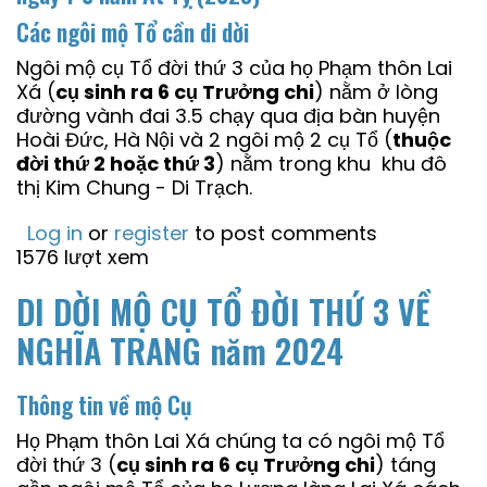
Các ngôi mộ Tổ cần di dời
Ngôi mộ cụ Tổ đời thứ 3 của họ Phạm thôn Lai
Xá (
cụ sinh ra 6 cụ Trưởng chi
) nằm ở lòng
đường vành đai 3.5 chạy qua địa bàn huyện
Hoài Đức, Hà Nội và 2 ngôi mộ 2 cụ Tổ (
thuộc
đời thứ 2 hoặc thứ 3
) nằm trong khu khu đô
thị Kim Chung - Di Trạch.
Log in
or
register
to post comments
1576 lượt xem
DI DỜI MỘ CỤ TỔ ĐỜI THỨ 3 VỀ
NGHĨA TRANG năm 2024
Thông tin về mộ Cụ
Họ Phạm thôn Lai Xá chúng ta có ngôi mộ Tổ
đời thứ 3 (
cụ sinh ra 6 cụ Trưởng chi
) táng