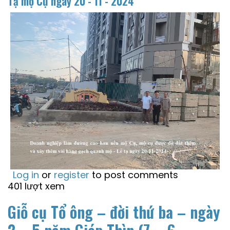
Tạ mộ Cụ ngày
20 - 11 - 2024
Log in
or
register
to post comments
401 lượt xem
Giỗ cụ Tổ ông – đời thứ ba – ngày