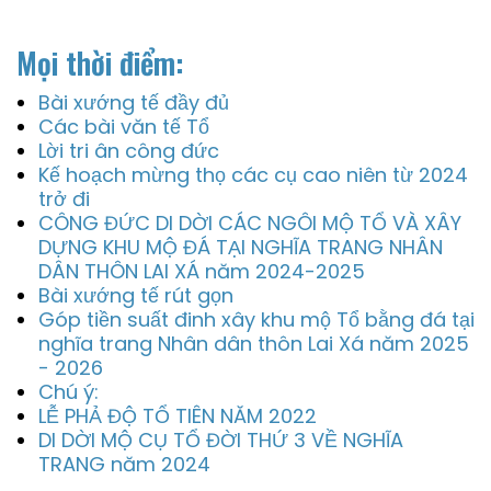
Mọi thời điểm:
Bài xướng tế đầy đủ
Các bài văn tế Tổ
Lời tri ân công đức
Kế hoạch mừng thọ các cụ cao niên từ 2024
trở đi
CÔNG ĐỨC DI DỜI CÁC NGÔI MỘ TỔ VÀ XÂY
DỰNG KHU MỘ ĐÁ TẠI NGHĨA TRANG NHÂN
DÂN THÔN LAI XÁ năm 2024-2025
Bài xướng tế rút gọn
Góp tiền suất đinh xây khu mộ Tổ bằng đá tại
nghĩa trang Nhân dân thôn Lai Xá năm 2025
- 2026
Chú ý:
LỄ PHẢ ĐỘ TỔ TIÊN NĂM 2022
DI DỜI MỘ CỤ TỔ ĐỜI THỨ 3 VỀ NGHĨA
TRANG năm 2024