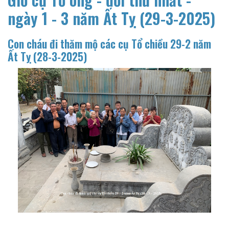
ngày 1 - 3 năm Ất Tỵ (29-3-2025)
Con cháu đi thăm mộ các cụ Tổ chiều 29-2 năm
Ất Tỵ (28-3-2025)