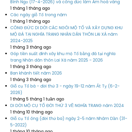
Bính Ngọ (17-4-2026) và công đức làm Am hoá vàng
1 tháng 1 tháng ago
Các ngày giỗ Tổ trong năm
1 tháng 1 tháng ago
CÔNG ĐỨC DI DỜI CÁC NGÔI MỘ TỔ VÀ XÂY DỰNG KHU
MỘ ĐÁ TẠI NGHĨA TRANG NHÂN DÂN THÔN LAI XÁ năm
2024-2025
1 tháng 3 tháng ago
Góp tiền suất đinh xây khu mộ Tổ bằng đá tại nghĩa
trang Nhân dân thôn Lai Xá năm 2025 - 2026
1 tháng 3 tháng ago
Ban khánh tiết năm 2026
1 tháng 3 tháng ago
Giỗ cụ Tổ bà - đời thứ 3 - ngày 19-12 năm Ất Tỵ (6-2-
2026)
1 tháng 5 tháng 1 tuần ago
DI DỜI MỘ CỤ TỔ ĐỜI THỨ 3 VỀ NGHĨA TRANG năm 2024
1 tháng 10 tháng ago
Giỗ cụ Tổ ông (đời thứ ba) ngày 2–5 năm Nhâm Dần (31-
5-2022)
1 tháng 10 tháng ago