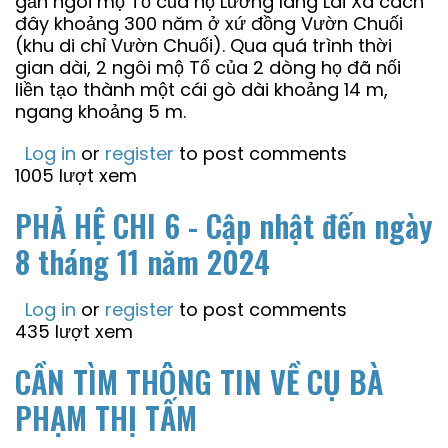
gần ngôi mộ Tổ của họ Lương làng Lai Xá cách
đây khoảng 300 năm ở xứ đồng Vườn Chuối
(khu di chỉ Vườn Chuối). Qua quá trình thời
gian dài, 2 ngôi mộ Tổ của 2 dòng họ đã nối
liền tạo thành một cái gò dài khoảng 14 m,
ngang khoảng 5 m.
Log in
or
register
to post comments
1005 lượt xem
PHẢ HỆ CHI 6 - Cập nhật đến ngày
8 tháng 11 năm 2024
Log in
or
register
to post comments
435 lượt xem
CẦN TÌM THÔNG TIN VỀ CỤ BÀ
PHẠM THỊ TẤM