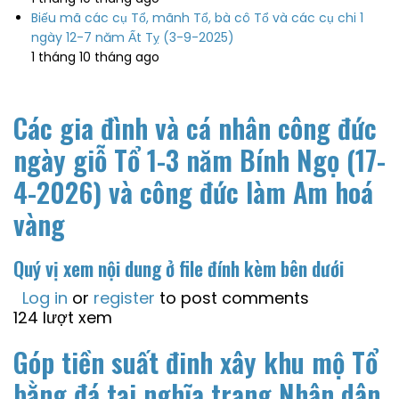
Biếu mã các cụ Tổ, mãnh Tổ, bà cô Tổ và các cụ chi 1
ngày 12-7 năm Ất Tỵ (3-9-2025)
1 tháng 10 tháng ago
Các gia đình và cá nhân công đức
ngày giỗ Tổ 1-3 năm Bính Ngọ (17-
4-2026) và công đức làm Am hoá
vàng
Quý vị xem nội dung ở file đính kèm bên dưới
Log in
or
register
to post comments
124 lượt xem
Góp tiền suất đinh xây khu mộ Tổ
bằng đá tại nghĩa trang Nhân dân