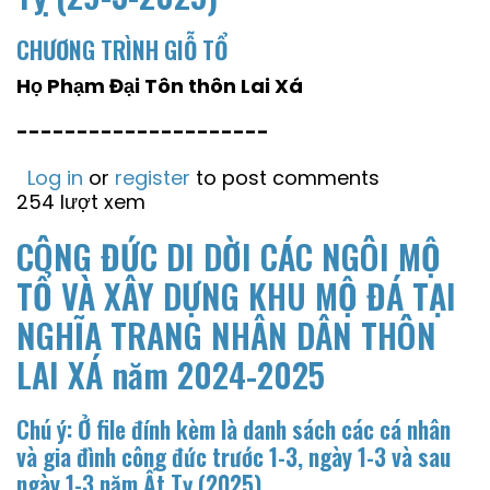
CHƯƠNG TRÌNH GIỖ TỔ
Họ Phạm Đại Tôn thôn Lai Xá
---------------------
Log in
or
register
to post comments
254 lượt xem
CÔNG ĐỨC DI DỜI CÁC NGÔI MỘ
TỔ VÀ XÂY DỰNG KHU MỘ ĐÁ TẠI
NGHĨA TRANG NHÂN DÂN THÔN
LAI XÁ năm 2024-2025
Chú ý: Ở file đính kèm là danh sách các cá nhân
và gia đình công đức trước 1-3, ngày 1-3 và sau
ngày 1-3 năm Ất Tỵ (2025)