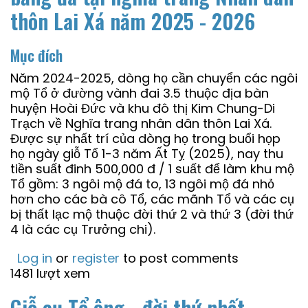
thôn Lai Xá năm 2025 - 2026
Mục đích
Năm 2024-2025, dòng họ cần chuyển các ngôi
mộ Tổ ở đường vành đai 3.5 thuộc địa bàn
huyện Hoài Đức và khu đô thị Kim Chung-Di
Trạch về Nghĩa trang nhân dân thôn Lai Xá.
Được sự nhất trí của dòng họ trong buổi họp
họ ngày giỗ Tổ 1-3 năm Ất Tỵ (2025), nay thu
tiền suất đinh 500,000 đ / 1 suất để làm khu mộ
Tổ gồm: 3 ngôi mộ đá to, 13 ngôi mộ đá nhỏ
hơn cho các bà cô Tổ, các mãnh Tổ và các cụ
bị thất lạc mộ thuộc đời thứ 2 và thứ 3 (đời thứ
4 là các cụ Trưởng chi).
Log in
or
register
to post comments
1481 lượt xem
Giỗ cụ Tổ ông - đời thứ nhất -