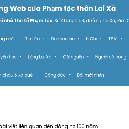
ng Web của Phạm tộc thôn Lai Xá
hỉ nhà thờ tổ Phạm tộc
: Số 46, ngõ 63, đường Lai Xá, Kim 
ng chủ
Tin tức
Ban liên lạc
6 Chi
Tế lễ
+
+
+
+
yến học
Làng Lai Xá
Cội nguồn
Người có công
+
+
+
 cháu ở xa quê
Công đức
Bài mới nhận
+
ài viết liên quan đến dòng họ 100 năm