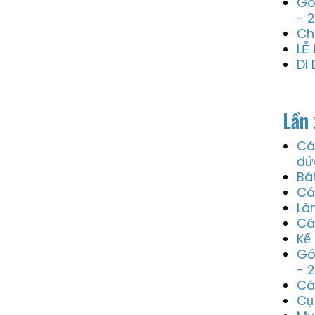
Gó
- 
Ch
LỄ
DI
Lần 
Cá
đứ
Bá
Cá
Là
Cá
Kế
Gó
- 
Cá
Cụ