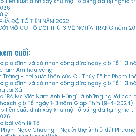
p tiền suất đinh xây khu mộ Tổ bằng đá tại nghĩa 
2026
ú ý:
 PHẢ ĐỘ TỔ TIÊN NĂM 2022
 DỜI MỘ CỤ TỔ ĐỜI THỨ 3 VỀ NGHĨA TRANG năm 2
xem cuối:
c gia đình và cá nhân công đức ngày giỗ Tổ 1-3 
c làm Am hoá vàng
t Tràng – nơi xuất thân của Cụ Thủy Tổ họ Phạm thô
c gia đình và cá nhân công đức ngày giỗ Tổ 1-3 
ng Lai Xá
c "Bà Mẹ Việt Nam Anh Hùng" là những người con 
 hoạch giỗ Tổ ngày 1-3 năm Giáp Thìn (9-4-2024)
p tiền suất đinh xây khu mộ Tổ bằng đá tại nghĩa 
2026
c bài văn tế Tổ
 Phạm Ngọc Chương - Người thợ ảnh ở đất Phươn