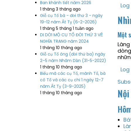
Ban khánh tiết năm 2026
Log 
1 tháng 3 tháng ago
Giỗ cụ Tổ bà - đời thứ 3 - ngày
Nhì
19-12 năm Ất Tỵ (6-2-2026)
1 tháng 5 tháng 1 tuần ago
Một s
DI DỜI MỘ CỤ TỔ ĐỜI THỨ 3 VỀ
NGHĨA TRANG năm 2024
Làng 
1 tháng 10 tháng ago
dòng 
Giỗ cụ Tổ ông (đời thứ ba) ngày
nhữn
2–5 năm Nhâm Dần (31-5-2022)
1 tháng 10 tháng ago
Log 
Biếu mã các cụ Tổ, mãnh Tổ, bà
cô Tổ và các cụ chi 1 ngày 12-7
Subs
năm Ất Tỵ (3-9-2025)
Nội
1 tháng 10 tháng ago
Hôm
Bá
Là