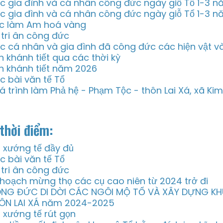
c gia đình và cá nhân công đức ngày giỗ Tổ 1-3 
c gia đình và cá nhân công đức ngày giỗ Tổ 1-3 
c làm Am hoá vàng
i tri ân công đức
c cá nhân và gia đình đã công đức các hiện vật v
n khánh tiết qua các thời kỳ
n khánh tiết năm 2026
c bài văn tế Tổ
á trình làm Phả hệ - Phạm Tộc - thôn Lai Xá, xã Ki
thời điểm:
i xướng tế đầy đủ
c bài văn tế Tổ
i tri ân công đức
 hoạch mừng thọ các cụ cao niên từ 2024 trở đi
NG ĐỨC DI DỜI CÁC NGÔI MỘ TỔ VÀ XÂY DỰNG KH
ÔN LAI XÁ năm 2024-2025
i xướng tế rút gọn