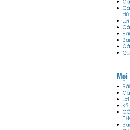
Cá
Cá
đứ
Lờ
Cá
Ba
Ba
Cá
Qu
Mọi 
Bà
Cá
Lờ
Kế
CÔ
TH
Bà