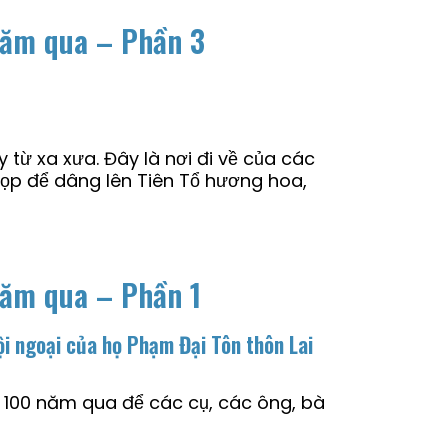
 năm qua – Phần 3
 từ xa xưa. Đây là nơi đi về của các
 họp để dâng lên Tiên Tổ hương hoa,
năm qua – Phần 1
ội ngoại của họ Phạm Đại Tôn thôn Lai
g 100 năm qua để các cụ, các ông, bà