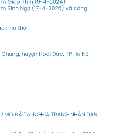
năm Giáp Thìn (9-4-2024)
năm Bính Ngọ (17-4-2026) và công
ào nhà thờ
m Chung, huyện Hoài Đức, TP Hà Nội
U MỘ ĐÁ TẠI NGHĨA TRANG NHÂN DÂN