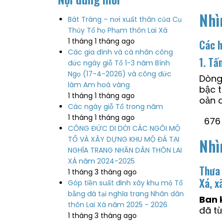
Nhì
Bát Tràng – nơi xuất thân của Cụ
Thủy Tổ họ Phạm thôn Lai Xá
1 tháng 1 tháng ago
Các h
Các gia đình và cá nhân công
1. Tấ
đức ngày giỗ Tổ 1-3 năm Bính
Ngọ (17-4-2026) và công đức
Dòng 
làm Am hoá vàng
bậc t
1 tháng 1 tháng ago
oản q
Các ngày giỗ Tổ trong năm
1 tháng 1 tháng ago
676
CÔNG ĐỨC DI DỜI CÁC NGÔI MỘ
TỔ VÀ XÂY DỰNG KHU MỘ ĐÁ TẠI
Nhì
NGHĨA TRANG NHÂN DÂN THÔN LAI
XÁ năm 2024-2025
Thưa 
1 tháng 3 tháng ago
Xá, x
Góp tiền suất đinh xây khu mộ Tổ
bằng đá tại nghĩa trang Nhân dân
Ban 
thôn Lai Xá năm 2025 - 2026
đã t
1 tháng 3 tháng ago