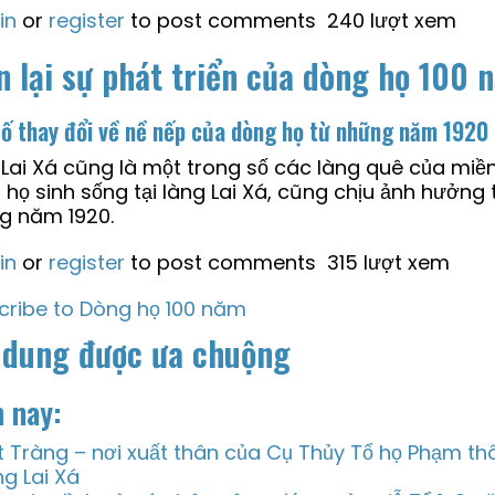
in
or
register
to post comments
240 lượt xem
n lại sự phát triển của dòng họ 100
ố thay đổi về nề nếp của dòng họ từ những năm 1920
Lai Xá cũng là một trong số các làng quê của miền
họ sinh sống tại làng Lai Xá, cũng chịu ảnh hưởng trự
g năm 1920.
in
or
register
to post comments
315 lượt xem
cribe to Dòng họ 100 năm
 dung được ưa chuộng
 nay:
t Tràng – nơi xuất thân của Cụ Thủy Tổ họ Phạm thô
ng Lai Xá